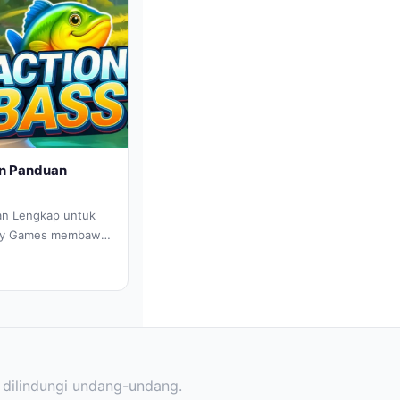
an Panduan
uan Lengkap untuk
Play Games membawa
ing yang tenang
 dilindungi undang-undang.