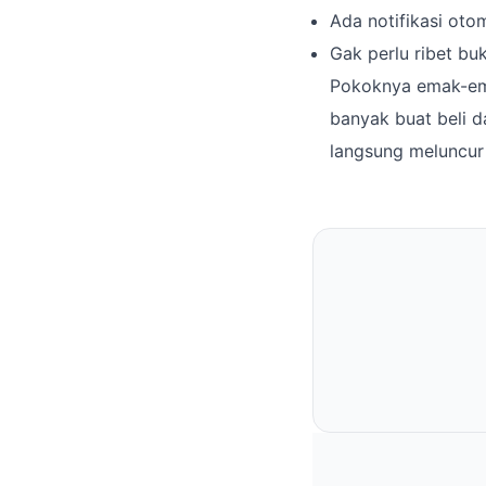
Ada notifikasi otom
Gak perlu ribet buk
Pokoknya emak-emak
banyak buat beli d
langsung meluncur