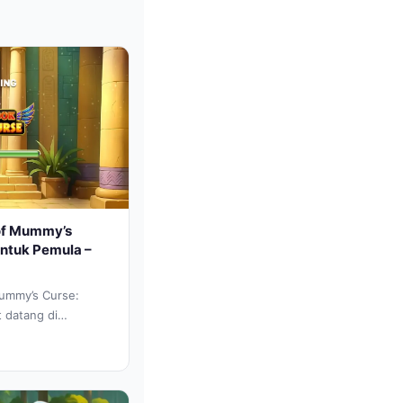
 of Mummy’s
untuk Pemula –
Mummy’s Curse:
 datang di
nuh warna! Jika...