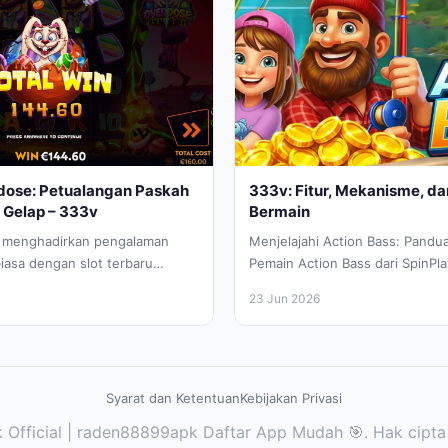
dose: Petualangan Paskah
333v: Fitur, Mekanisme, d
 Gelap – 333v
Bermain
 menghadirkan pengalaman
Menjelajahi Action Bass: Pand
iasa dengan slot terbaru
Pemain Action Bass dari Spin
 Mengusung tema yang
pemain ke pengalaman memanc
23 Jun 2026
askah,...
namun...
Syarat dan Ketentuan
Kebijakan Privasi
fficial | raden88899apk Daftar App Mudah 🎯. Hak cipta