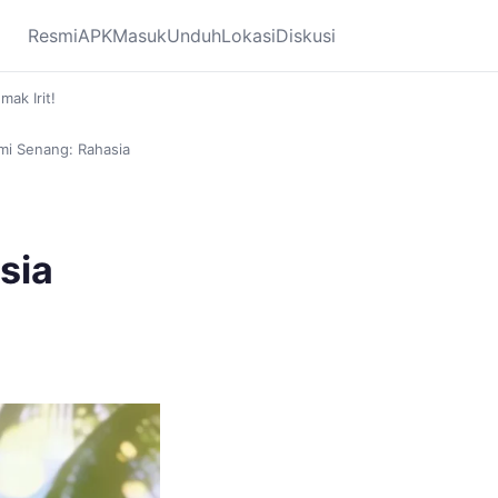
Resmi
APK
Masuk
Unduh
Lokasi
Diskusi
ak Irit!
i Senang: Rahasia
sia