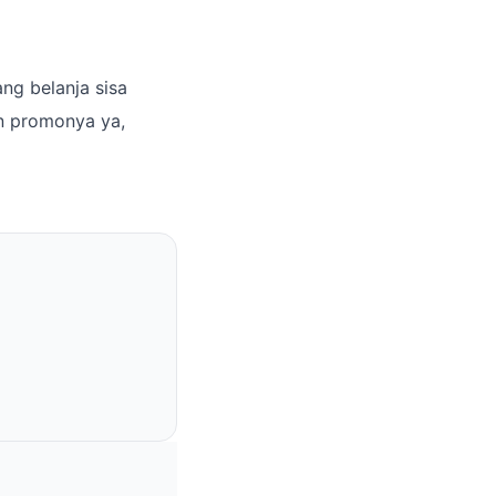
ng belanja sisa
an promonya ya,