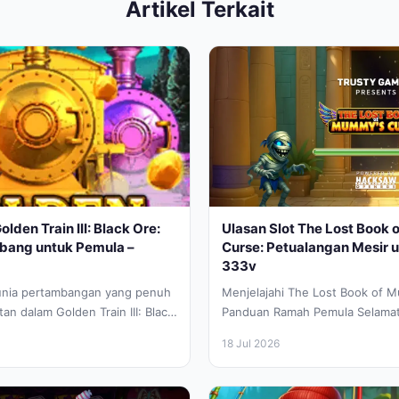
Artikel Terkait
lden Train III: Black Ore:
Ulasan Slot The Lost Book
bang untuk Pemula –
Curse: Petualangan Mesir 
333v
dunia pertambangan yang penuh
Menjelajahi The Lost Book of 
an dalam Golden Train III: Black
Panduan Ramah Pemula Selamat
aja...
petualangan Mesir Kuno yang pe
18 Jul 2026