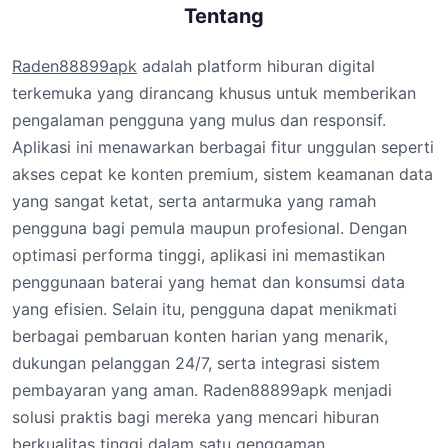
Tentang
Raden88899apk
adalah platform hiburan digital
terkemuka yang dirancang khusus untuk memberikan
pengalaman pengguna yang mulus dan responsif.
Aplikasi ini menawarkan berbagai fitur unggulan seperti
akses cepat ke konten premium, sistem keamanan data
yang sangat ketat, serta antarmuka yang ramah
pengguna bagi pemula maupun profesional. Dengan
optimasi performa tinggi, aplikasi ini memastikan
penggunaan baterai yang hemat dan konsumsi data
yang efisien. Selain itu, pengguna dapat menikmati
berbagai pembaruan konten harian yang menarik,
dukungan pelanggan 24/7, serta integrasi sistem
pembayaran yang aman. Raden88899apk menjadi
solusi praktis bagi mereka yang mencari hiburan
berkualitas tinggi dalam satu genggaman,