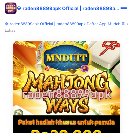
💎 raden88899apk Official | raden88899apk Daftar App Mudah 🎯
💎 raden88899apk Official | raden88899apk Daftar App Mudah 🎯
›
Lokasi