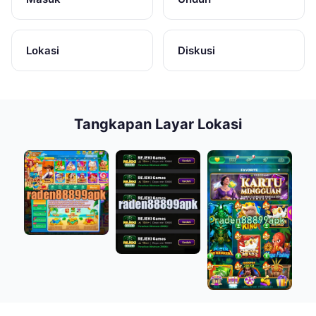
Lokasi
Diskusi
Tangkapan Layar Lokasi