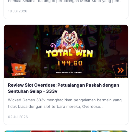
Pemula Selamat datang di petualangan Mesir Kuno yang penuh
warna! Jika...
18 Jul 2026
Review Slot Overdose: Petualangan Paskah dengan
Sentuhan Gelap – 333v
Wicked Games 333v menghadirkan pengalaman bermain yang
tidak biasa dengan slot terbaru mereka, Overdose.
Mengusung tema yang memadukan elemen Paskah,...
02 Jul 2026