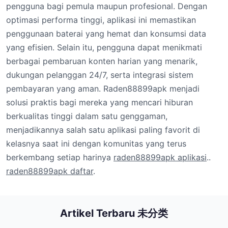
pengguna bagi pemula maupun profesional. Dengan
optimasi performa tinggi, aplikasi ini memastikan
penggunaan baterai yang hemat dan konsumsi data
yang efisien. Selain itu, pengguna dapat menikmati
berbagai pembaruan konten harian yang menarik,
dukungan pelanggan 24/7, serta integrasi sistem
pembayaran yang aman. Raden88899apk menjadi
solusi praktis bagi mereka yang mencari hiburan
berkualitas tinggi dalam satu genggaman,
menjadikannya salah satu aplikasi paling favorit di
kelasnya saat ini dengan komunitas yang terus
berkembang setiap harinya
raden88899apk aplikasi
..
raden88899apk daftar
.
Artikel Terbaru 未分类