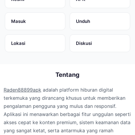
Masuk
Unduh
Lokasi
Diskusi
Tentang
Raden88899apk
adalah platform hiburan digital
terkemuka yang dirancang khusus untuk memberikan
pengalaman pengguna yang mulus dan responsif.
Aplikasi ini menawarkan berbagai fitur unggulan seperti
akses cepat ke konten premium, sistem keamanan data
yang sangat ketat, serta antarmuka yang ramah