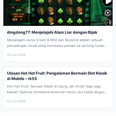
dingdong77: Menjelajahi Alam Liar dengan Bijak
Menjelajahi dunia Green & Wild dari Skywind adalah sebuah
petualangan visual yang membawa pemain ke jantung hutan
belantara yang rimbun....
06 Jun 2026
Ulasan Hot Hot Fruit: Pengalaman Bermain Slot Klasik
di Mobile – rk55
Hot Hot Fruit: Sensasi Klasik di Ujung Jari Anda! Siap-siap,
kawan! Saatnya membawa keseruan mesin slot klasik langsung
ke layar...
02 Jun 2026