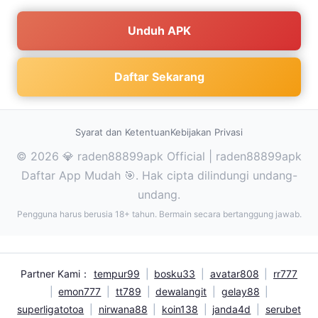
Unduh APK
Daftar Sekarang
Syarat dan Ketentuan
Kebijakan Privasi
© 2026 💎 raden88899apk Official | raden88899apk
Daftar App Mudah 🎯. Hak cipta dilindungi undang-
undang.
Pengguna harus berusia 18+ tahun. Bermain secara bertanggung jawab.
Partner Kami：
tempur99
|
bosku33
|
avatar808
|
rr777
|
emon777
|
tt789
|
dewalangit
|
gelay88
|
superligatotoa
|
nirwana88
|
koin138
|
janda4d
|
serubet